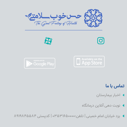
تماس با ما
اخبار بیمارستان
نوبت دهی آنلاین درمانگاه
یزد خیابان امام خمینی | تلفن:03531650000 | کدپستی 8919845584