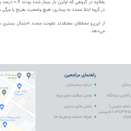
در گروه ابتلا مجدد به بیماری، هیچ وضعیت بغرنج یا مرگی
می‌دهد.
راهنمای مراجعین
رستان
درباره بیمارستان
نلاین درمانگاه
بخش مراقبت های ویژه
 امام خمینی |
بخش های بستری
تلفن:03531650000 | کدپستی
تعرفه خدمات و هزینه ها
891