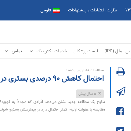
نظرات، انتقادات و پیشنهادات
فارسی
ن الملل (IPD)
لیست پزشکان
خدمات الکترونیک
تماس
بخش MRI
بخش CT Scan
بخش ICU جنرال
بخش ICU قلب
بخش CCU 1
بخش CCU 2
بخش NICU نوزادان
بخش 2
بخش 3
بخش 4
بخش 5
بخش 6
بخش 7
بخش 8
مطالعات نشان می دهد؛
احتمال کاهش ۹۰ درصدی بستری در صورت ابتلای مجدد به کرونا
5 سال پیش
مقایسه با عفونت اولیه، کمتر احتمال دارد در بیمارستان بستری شوند 