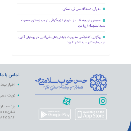
معرفى دستگاه سى تى اسکن
تعویض دریچه قلب از طریق آنژیوگرافی در بیمارستان حضرت
سیدالشهداء (ع) یزد
برگزاری کنفرانس مدیریت جراحی‌های غیرقلبی در بیماران قلبی
در بیمارستان سیدالشهدا یزد
تماس با ما
اخبار بیما
نوبت دهی آ
یزد خیابان
9845584