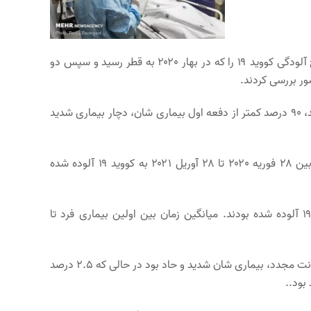
به گزارش خبرنگار مهر به نقل از ساوند هلث، محققان موج آلودگی کووید ۱۹ را که در بهار ۲۰۲۰ به قطر رسید و سپس دو
آنها دریافتند بیمارانی که برای بار دوم به کووید مبتلا شده‌اند، ۹۰ درصد کمتر از دفعه اول بیماری شان، دچار بیماری شدید
برای این مطالعه، تیم تحقیق بیش از ۳۵۳,۰۰۰ نفر را که بین ۲۸ فوریه ۲۰۲۰ تا ۲۸ آوریل ۲۰۲۱ به کووید ۱۹ آلوده شده
محققان ۱۳۰۰ نفر را شناسایی کردند که مجدداً به کووید ۱۹ آلوده شده بودند. میانگین زمان بین اولین بیماری فرد تا
آنها دریافتند که تنها چهار نفر، ۰.۳ درصد، افراد مبتلا به عفونت مجدد، بیماری شان شدید و حاد بود در حالی که ۲.۵ درصد
بود..