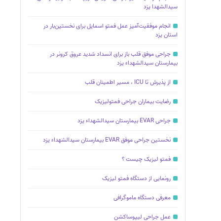
سیدالشهدا یزد
انجام موفقیت‌آمیز عمل فمتو اسمایل برای نخستین‌بار در
استان یزد
جراحی موفق قلب باز برای انسداد شدید عروق کرونر در
بیمارستان سیدالشهداء یزد
از پذیرش تا ICU ، مسیر اطمینان قلب
رضایت بیماران جراحى فمتولیزیک
جراحى EVAR بیمارستان سیدالشهداء یزد
نخستین جراحى موفق EVAR بیمارستان سیدالشهداء یزد
فمتو لیزیک چیست ؟
رونمایی از دستگاه فمتو لیزیک
معرفى دستگاه ماموگرافى
عمل جراحى لیپوساکشن