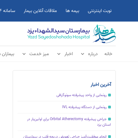
نوبت اینترنتی
بیمه ها
ملاقات آنلاین بیمار
سامانه 724
خانه
درباره
اخبار
میز خدمت
بیماران بی
آخرین اخبار
رونمایی از واحد پیشرفته سونوگرافی
رونمایی از دستگاه پیشرفته IVL
جراحی پیشرفته Orbital Atherectomy برای اولین‌بار در
استان یزد
انجام موفقیت‌آمیز جراحی تعویض دریچه قلب در بیمارستان